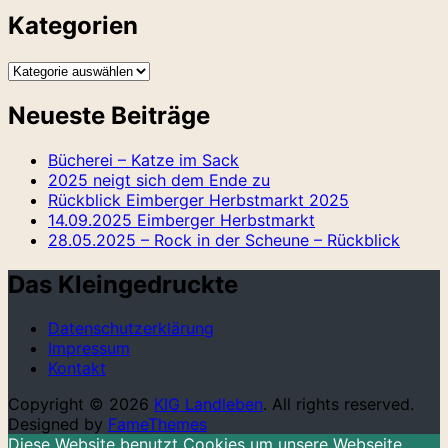
Kategorien
Kategorien
Neueste Beiträge
Bücherei – Katze im Sack
2025 neigt sich dem Ende zu
Rückblick Eimberger Herbstmarkt 2025
14.09.2025 Eimberger Herbstmarkt
28.05.2025 – Rock in der Scheune – Rückblick
Das Kleingedruckte
Datenschutzerklärung
Impressum
Kontakt
Copyright © 2026
KIG Landleben
. All rights reserved.
Designed by
FameThemes
Diese Website benutzt Cookies um unsere Webseite