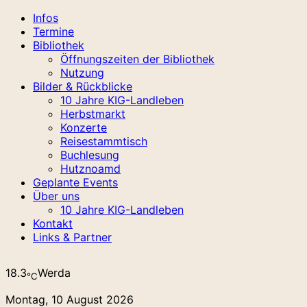
Infos
Termine
Bibliothek
Öffnungszeiten der Bibliothek
Nutzung
Bilder & Rückblicke
10 Jahre KIG-Landleben
Herbstmarkt
Konzerte
Reisestammtisch
Buchlesung
Hutznoamd
Geplante Events
Über uns
10 Jahre KIG-Landleben
Kontakt
Links & Partner
18.3
Werda
℃
Montag, 10 August 2026