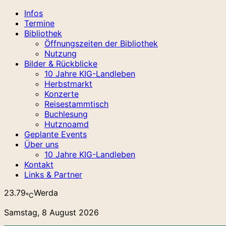
Infos
Termine
Bibliothek
Öffnungszeiten der Bibliothek
Nutzung
Bilder & Rückblicke
10 Jahre KIG-Landleben
Herbstmarkt
Konzerte
Reisestammtisch
Buchlesung
Hutznoamd
Geplante Events
Über uns
10 Jahre KIG-Landleben
Kontakt
Links & Partner
23.79
Werda
℃
Samstag, 8 August 2026