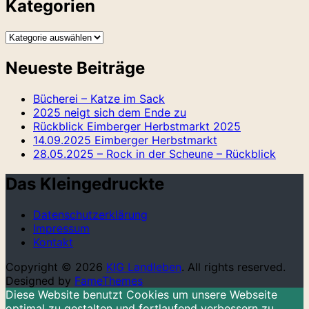
Kategorien
Kategorien
Neueste Beiträge
Bücherei – Katze im Sack
2025 neigt sich dem Ende zu
Rückblick Eimberger Herbstmarkt 2025
14.09.2025 Eimberger Herbstmarkt
28.05.2025 – Rock in der Scheune – Rückblick
Das Kleingedruckte
Datenschutzerklärung
Impressum
Kontakt
Copyright © 2026
KIG Landleben
. All rights reserved.
Designed by
FameThemes
Diese Website benutzt Cookies um unsere Webseite
optimal zu gestalten und fortlaufend verbessern zu