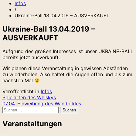
Infos
/
Ukraine-Ball 13.04.2019 – AUSVERKAUFT
Ukraine-Ball 13.04.2019 –
AUSVERKAUFT
Aufgrund des großen Interesses ist unser UKRAINE-BALL
bereits jetzt ausverkauft.
Wir planen diese Veranstaltung in gewissen Abständen
zu wiederholen. Also haltet die Augen offen und bis zum
nächsten Mal
Veröffentlicht in
Infos
Beitragsnavigation
Spielarten des Whiskys
07.04. Einweihung des Wandbildes
Suchen
nach:
Veranstaltungen