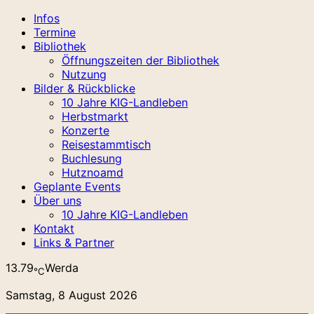
Infos
Termine
Bibliothek
Öffnungszeiten der Bibliothek
Nutzung
Bilder & Rückblicke
10 Jahre KIG-Landleben
Herbstmarkt
Konzerte
Reisestammtisch
Buchlesung
Hutznoamd
Geplante Events
Über uns
10 Jahre KIG-Landleben
Kontakt
Links & Partner
13.79
Werda
℃
Samstag, 8 August 2026