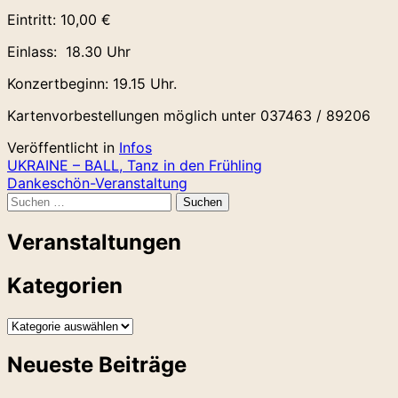
Eintritt: 10,00 €
Einlass: 18.30 Uhr
Konzertbeginn: 19.15 Uhr.
Kartenvorbestellungen möglich unter 037463 / 89206
Veröffentlicht in
Infos
Beitragsnavigation
UKRAINE – BALL, Tanz in den Frühling
Dankeschön-Veranstaltung
Suchen
nach:
Veranstaltungen
Kategorien
Kategorien
Neueste Beiträge