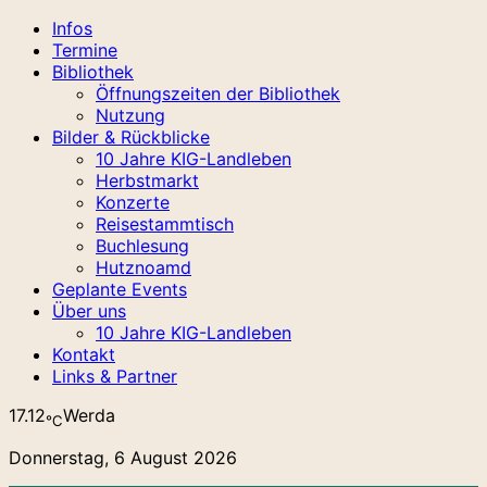
Infos
Termine
Bibliothek
Öffnungszeiten der Bibliothek
Nutzung
Bilder & Rückblicke
10 Jahre KIG-Landleben
Herbstmarkt
Konzerte
Reisestammtisch
Buchlesung
Hutznoamd
Geplante Events
Über uns
10 Jahre KIG-Landleben
Kontakt
Links & Partner
17.12
Werda
℃
Donnerstag, 6 August 2026