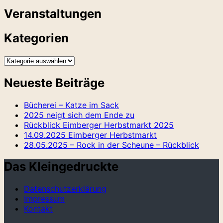
nach:
Veranstaltungen
Kategorien
Kategorien
Neueste Beiträge
Bücherei – Katze im Sack
2025 neigt sich dem Ende zu
Rückblick Eimberger Herbstmarkt 2025
14.09.2025 Eimberger Herbstmarkt
28.05.2025 – Rock in der Scheune – Rückblick
Das Kleingedruckte
Datenschutzerklärung
Impressum
Kontakt