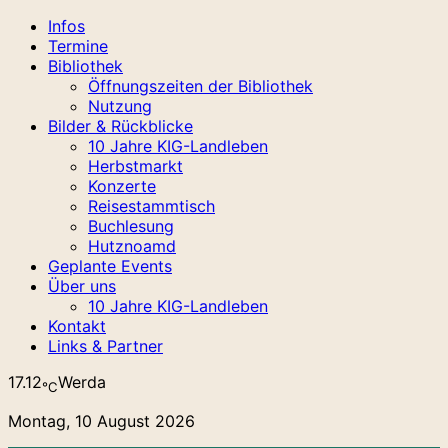
Infos
Termine
Bibliothek
Öffnungszeiten der Bibliothek
Nutzung
Bilder & Rückblicke
10 Jahre KIG-Landleben
Herbstmarkt
Konzerte
Reisestammtisch
Buchlesung
Hutznoamd
Geplante Events
Über uns
10 Jahre KIG-Landleben
Kontakt
Links & Partner
17.12
Werda
℃
Montag, 10 August 2026