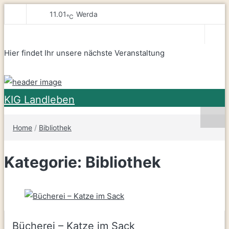
11.01
Werda
℃
KIG
Kultur Leben Freude – Werda-Kottengrün
Hier findet Ihr unsere nächste Veranstaltung
Landleben
KIG Landleben
Home
/
Bibliothek
Kategorie:
Bibliothek
Bücherei – Katze im Sack