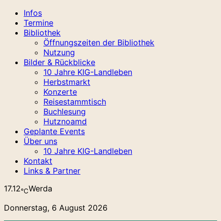
Infos
Termine
Bibliothek
Öffnungszeiten der Bibliothek
Nutzung
Bilder & Rückblicke
10 Jahre KIG-Landleben
Herbstmarkt
Konzerte
Reisestammtisch
Buchlesung
Hutznoamd
Geplante Events
Über uns
10 Jahre KIG-Landleben
Kontakt
Links & Partner
17.12
Werda
℃
Donnerstag, 6 August 2026