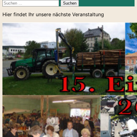
Suchen
nach:
KIG Landleben
Hier findet Ihr unsere nächste Veranstaltung
Kultur Leben Freude – Werda-Kottengrün