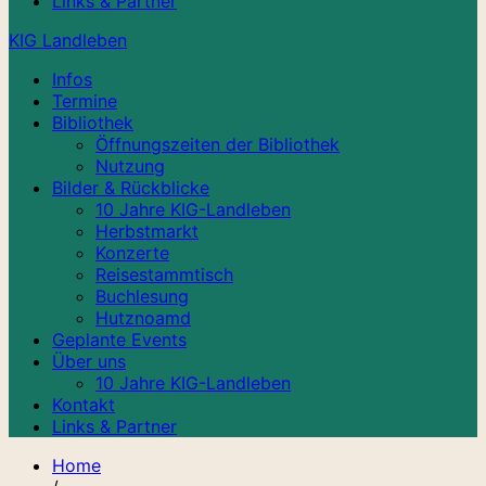
Links & Partner
KIG Landleben
Infos
Termine
Bibliothek
Öffnungszeiten der Bibliothek
Nutzung
Bilder & Rückblicke
10 Jahre KIG-Landleben
Herbstmarkt
Konzerte
Reisestammtisch
Buchlesung
Hutznoamd
Geplante Events
Über uns
10 Jahre KIG-Landleben
Kontakt
Links & Partner
Home