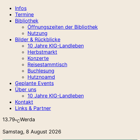
Infos
Termine
Bibliothek
Öffnungszeiten der Bibliothek
Nutzung
Bilder & Rückblicke
10 Jahre KIG-Landleben
Herbstmarkt
Konzerte
Reisestammtisch
Buchlesung
Hutznoamd
Geplante Events
Über uns
10 Jahre KIG-Landleben
Kontakt
Links & Partner
13.79
Werda
℃
Samstag, 8 August 2026