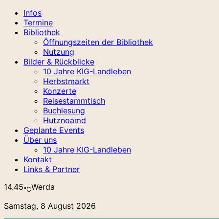
Infos
Termine
Bibliothek
Öffnungszeiten der Bibliothek
Nutzung
Bilder & Rückblicke
10 Jahre KIG-Landleben
Herbstmarkt
Konzerte
Reisestammtisch
Buchlesung
Hutznoamd
Geplante Events
Über uns
10 Jahre KIG-Landleben
Kontakt
Links & Partner
14.45
Werda
℃
Samstag, 8 August 2026