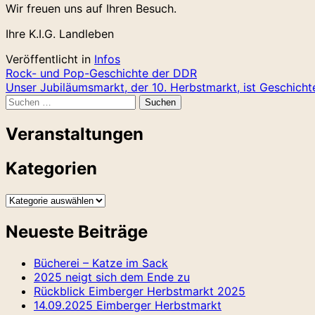
Wir freuen uns auf Ihren Besuch.
Ihre K.I.G. Landleben
Veröffentlicht in
Infos
Beitragsnavigation
Rock- und Pop-Geschichte der DDR
Unser Jubiläumsmarkt, der 10. Herbstmarkt, ist Geschich
Suchen
nach:
Veranstaltungen
Kategorien
Kategorien
Neueste Beiträge
Bücherei – Katze im Sack
2025 neigt sich dem Ende zu
Rückblick Eimberger Herbstmarkt 2025
14.09.2025 Eimberger Herbstmarkt